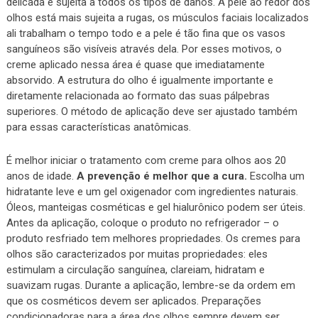
delicada e sujeita a todos os tipos de danos. A pele ao redor dos
olhos está mais sujeita a rugas, os músculos faciais localizados
ali trabalham o tempo todo e a pele é tão fina que os vasos
sanguíneos são visíveis através dela. Por esses motivos, o
creme aplicado nessa área é quase que imediatamente
absorvido. A estrutura do olho é igualmente importante e
diretamente relacionada ao formato das suas pálpebras
superiores. O método de aplicação deve ser ajustado também
para essas características anatômicas.
É melhor iniciar o tratamento com creme para olhos aos 20
anos de idade.
A prevenção é melhor que a cura.
Escolha um
hidratante leve e um gel oxigenador com ingredientes naturais.
Óleos, manteigas cosméticas e gel hialurônico podem ser úteis.
Antes da aplicação, coloque o produto no refrigerador – o
produto resfriado tem melhores propriedades. Os cremes para
olhos são caracterizados por muitas propriedades: eles
estimulam a circulação sanguínea, clareiam, hidratam e
suavizam rugas. Durante a aplicação, lembre-se da ordem em
que os cosméticos devem ser aplicados. Preparações
condicionadoras para a área dos olhos sempre devem ser