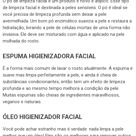
O pó de limpeza facial é um produto é novo e atípico. Esse tipo
de limpeza facial é destinada a peles sensíveis. O pó é ideal se
você precisa de limpeza profunda sem deixar a pele
avermelhada. Um bom pó enzimático suaviza a pele e restaura a
hidratação, livrando a pele de células mortas de uma forma não
invasiva. Ele deve ser misturado com água e aplicado na pele
molhada do rosto.
ESPUMA HIGIENIZADORA FACIAL
É a forma mais comum de lavar o rosto atualmente. A espuma é
suave mas limpa perfeitamente a pele, e ainda é cheia de
substâncias condicionantes, então tem um efeito de limpeza
profunda e ao mesmo tempo melhora a condição da pele.
Muitas espumas são cheias de ingredientes maravilhosos,
veganos e naturais.
ÓLEO HIGIENIZADOR FACIAL
Você pode achar estranho mas é verdade: nada limpa a pele
melhor que um óleo! Eles são os melhores para remover outros