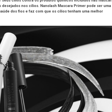
seus cílios contra os produtos químicos incluídos nas máscar
s desejados nos cílios. Nanolash Mascara Primer pode ser uma
 saúde dos fios e faz com que os cílios tenham uma melhor