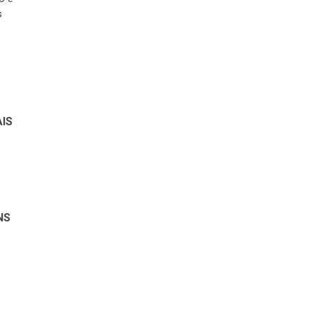
s
IS
NS