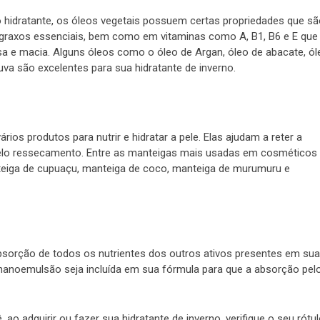
 hidratante, os óleos vegetais possuem certas propriedades que s
s graxos essenciais, bem como em vitaminas como A, B1, B6 e E que
isa e macia. Alguns óleos como o óleo de Argan, óleo de abacate, ól
a são excelentes para sua hidratante de inverno.
s produtos para nutrir e hidratar a pele. Elas ajudam a reter a
elo ressecamento. Entre as manteigas mais usadas em cosméticos
nteiga de cupuaçu, manteiga de coco, manteiga de murumuru e
sorção de todos os nutrientes dos outros ativos presentes em sua
a nanoemulsão seja incluída em sua fórmula para que a absorção pel
ao adquirir ou fazer sua hidratante de inverno, verifique o seu rótul