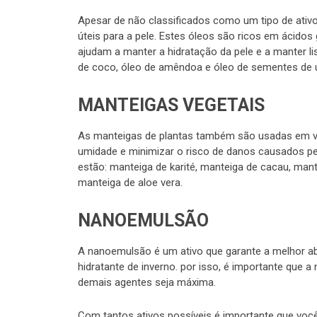
Apesar de não classificados como um tipo de ativo
úteis para a pele. Estes óleos são ricos em ácido
ajudam a manter a hidratação da pele e a manter l
de coco, óleo de amêndoa e óleo de sementes de uv
MANTEIGAS VEGETAIS
As manteigas de plantas também são usadas em vário
umidade e minimizar o risco de danos causados p
estão: manteiga de karité, manteiga de cacau, ma
manteiga de aloe vera.
NANOEMULSÃO
A nanoemulsão é um ativo que garante a melhor ab
hidratante de inverno. por isso, é importante que 
demais agentes seja máxima.
Com tantos ativos possíveis é importante que você, 