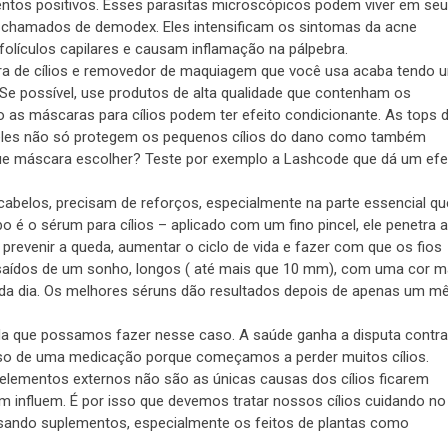
ntos positivos. Esses parasitas microscópicos podem viver em se
s chamados de demodex. Eles intensificam os sintomas da acne
lículos capilares e causam inflamação na pálpebra.
a de cílios e removedor de maquiagem que você usa acaba tendo 
 Se possível, use produtos de alta qualidade que contenham os
 as máscaras para cílios podem ter efeito condicionante. As tops 
: eles não só protegem os pequenos cílios do dano como também
e máscara escolher? Teste por exemplo a Lashcode que dá um efe
cabelos, precisam de reforços, especialmente na parte essencial qu
o é o sérum para cílios – aplicado com um fino pincel, ele penetra a
s, prevenir a queda, aumentar o ciclo de vida e fazer com que os fios
 saídos de um sonho, longos ( até mais que 10 mm), com uma cor m
ada dia. Os melhores séruns dão resultados depois de apenas um m
da que possamos fazer nesse caso. A saúde ganha a disputa contra
so de uma medicação porque começamos a perder muitos cílios.
 elementos externos não são as únicas causas dos cílios ficarem
influem. É por isso que devemos tratar nossos cílios cuidando no
sando suplementos, especialmente os feitos de plantas como