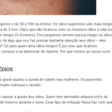
erior e de 50 a 100 na inferior. Os cílios superiores são mais longo
ca de 5 mm. Claro que não ficamos com os mesmos cílios a vida to
erto tempo (3-4 meses). Fios pequenos servem para proteger os olho
, há algo que nos faz prestar bastante atenção aos cílios – eles
a? Só para quem ama cílios longos! É por isso que ficamos
omeça a se deteriorar de repente. Por que motivo as vezes você
ÉDIOS
ão grave quanto a queda de cabelo nas mulheres. Os pacientes
muito estresse e tensão.
causar a queda dos cílios. Quem tem dermatite atópica sofre de
até mesmo durante o sono. Esse tipo de irritação física faz com qu