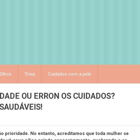
Olhos
Trivia
Cuidados com a pele
IDADE OU ERRON OS CUIDADOS?
SAUDÁVEIS!
são prioridade. No entanto, acreditamos que toda mulher se