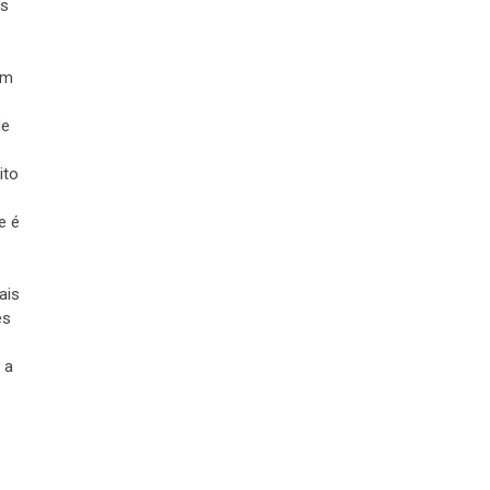
us
um
de
ito
e é
ais
ês
 a