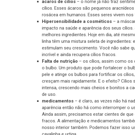
ácaros de cílios
– o nome já não traz sentime
cílios. Esses ácaros são pequenos aracnídeo
rosácea em humanos. Esses seres vivem nos fo
Hipersensibilidade a cosméticos
– a máscar
impacto na saúde e aparência dos seus cílios.
melhores ingredientes. Hoje em dia, até mesmo
linha têm uma mistura seleta de ingredientes
estimulam seu crescimento. Você não sabe qu
incrível e ainda recupera cílios fracos.
Falta de nutrição
– os cílios, assim como os 
o bulbo. Um produto que pode fortalecer o bulb
pele e atinge os bulbos para fortificar os cílio
cresçam mais rapidamente. E o efeito? Cílios
intensa, crescendo mais cheios e bonitos a c
de uso.
medicamentos
– é claro, as vezes não há na
aparência então não há como interromper o u
Ainda assim, precisamos estar cientes de que
fracos. A alimentação e medicamentos também 
nosso interior também. Podemos fazer isso u
cavalinha e urtiga.