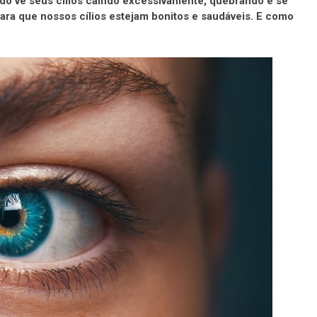
do vê seus cílios caindo excessivamente, quebrando e se
ara que nossos cílios estejam bonitos e saudáveis. E como