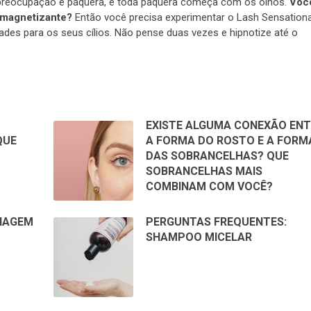
preocupação e paquera, e toda paquera começa com os olhos.
Voc
 magnetizante?
Então você precisa experimentar o Lash Sensationa
ades para os seus cílios. Não pense duas vezes e hipnotize até o
EXISTE ALGUMA CONEXÃO ENT
QUE
A FORMA DO ROSTO E A FORM
DAS SOBRANCELHAS? QUE
SOBRANCELHAS MAIS
COMBINAM COM VOCÊ?
IAGEM
PERGUNTAS FREQUENTES:
SHAMPOO MICELAR