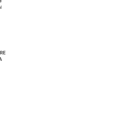
ê
l
RE
A