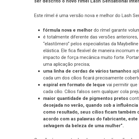
ser descrito o novo rímel Lash Sensational Inte
Este rímel é uma versão nova e melhor do Lash Sens
fórmula nova e melhor
do rímel garante volu
é totalmente diferente das versões anteriore
“elastômero” pelos especialistas da Maybellin
elástica. Ele fica flexível de maneira incomum
impacto de força mecânica muito forte. Portan
uma aplicação precisa;
uma linha de cerdas de vários tamanhos
apl
cada um dos cílios ficará precisamente cobert
espiral em formato de leque
vai permitir que 
cada cílio. Cílios falsos sem qualquer cola pre
maior quantidade de pigmentos pretos
conti
desejada no verão, quando sob a influência
como resultado, seus cílios ficam também 
acordo com as palavras do fabricante, este 
selvagem da beleza de uma mulher”.