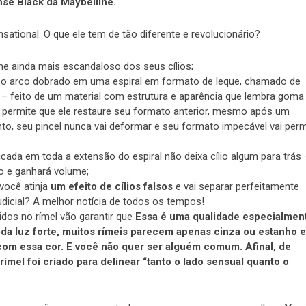
nse Black da Maybelline.
ational. O que ele tem de tão diferente e revolucionário?
me ainda mais escandaloso dos seus cílios;
s, o arco dobrado em uma espiral em formato de leque, chamado de
e – feito de um material com estrutura e aparência que lembra goma
 e permite que ele restaure seu formato anterior, mesmo após um
to, seu pincel nunca vai deformar e seu formato impecável vai permi
icada em toda a extensão do espiral não deixa cílio algum para trás 
o e ganhará volume;
você atinja
um efeito de cílios falsos
e vai separar perfeitamente
judicial? A melhor notícia de todos os tempos!
dos no rímel vão garantir que
Essa é uma qualidade especialmen
 da luz forte, muitos rímeis parecem apenas cinza ou estanho e
com essa cor. E você não quer ser alguém comum. Afinal, de
rímel foi criado para delinear “tanto o lado sensual quanto o